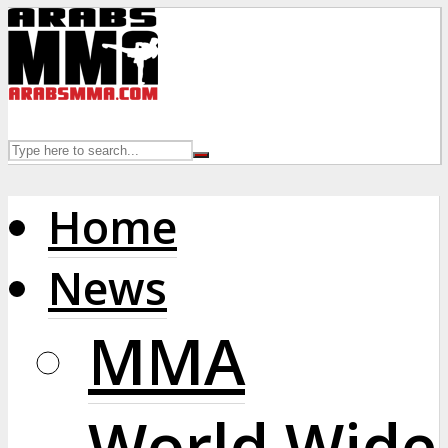
Home
News
MMA
World Wide