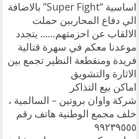
اساسية “Super Fight” بالاضافة
الي دفاع المحاربين ح‬ملت
الالقاب عن احزمتهم…… يتجدد
موعدنا معكم في سهرة قتالية
فريدة ومنقطعة النظير تجمع بين
الاثارة والتشويق
اماكن بيع التذاكر
شركة واوان بروتين – السالمية ،
خلف مجمع الوطنية هاتف رقم
٩٩٢٣٩٥٥٥